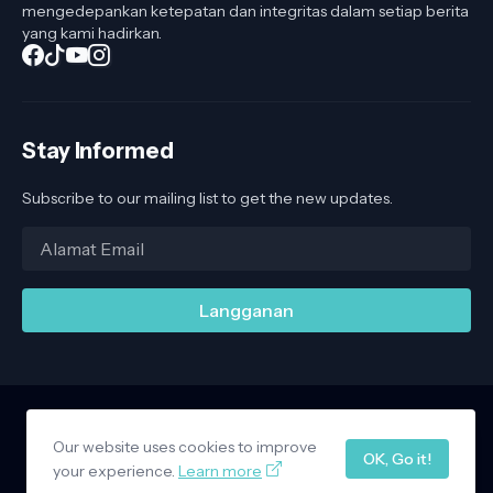
mengedepankan ketepatan dan integritas dalam setiap berita
yang kami hadirkan.
Stay Informed
Subscribe to our mailing list to get the new updates.
Our website uses cookies to improve
Home
About Us
Privacy Policy
Contact Us
OK, Go it!
Design by -
your experience.
Copy Blogger Themes
Learn more
|
Blogger Templates