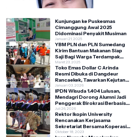
Kunjungan ke Puskesmas
Cimanggung Awal 2025
Didominasi Penyakit Musiman
Januari 21, 2025
YBM PLN dan PLN Sumedang
Kirim Bantuan Makanan Siap
Saji Bagi Warga Terdampak
Banjir Kecamatan Cimanggung
Maret 23, 2025
Toko Emas Dollar C Arinda
Resmi Dibuka di Dangdeur
Rancaekek, Tawarkan Kejutan
Spesial Grand Opening
Januari 03, 2026
IPDN Wisuda 1.404 Lulusan,
Mendagri Dorong Alumni Jadi
Penggerak Birokrasi Berbasis
Pengetahuan
Juli 26, 2026
Rektor Ikopin University
Rencanakan Kerjasama
Sekretariat Bersama Koperasi
Indonesia
Oktober 18, 2023