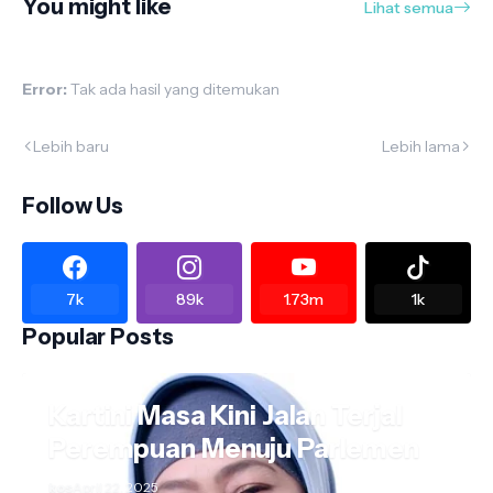
You might like
Lihat semua
Error:
Tak ada hasil yang ditemukan
Lebih baru
Lebih lama
Follow Us
7k
89k
1.73m
1k
Popular Posts
Kartini Masa Kini Jalan Terjal
Perempuan Menuju Parlemen
kos
April 22, 2025