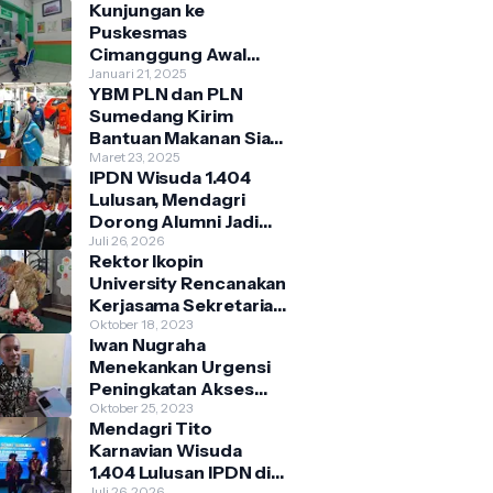
Kunjungan ke
Puskesmas
Cimanggung Awal
2025 Didominasi
Januari 21, 2025
YBM PLN dan PLN
Penyakit Musiman
Sumedang Kirim
Bantuan Makanan Siap
Saji Bagi Warga
Maret 23, 2025
IPDN Wisuda 1.404
Terdampak Banjir
Lulusan, Mendagri
Kecamatan
Dorong Alumni Jadi
Cimanggung
Penggerak Birokrasi
Juli 26, 2026
Rektor Ikopin
Berbasis Pengetahuan
University Rencanakan
Kerjasama Sekretariat
Bersama Koperasi
Oktober 18, 2023
Iwan Nugraha
Indonesia
Menekankan Urgensi
Peningkatan Akses
Pasar
Oktober 25, 2023
Mendagri Tito
Parakanmuncang
Karnavian Wisuda
dalam Penanganan
1.404 Lulusan IPDN di
Stunting
Juli 26, 2026