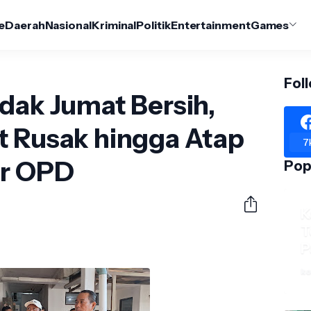
e
Daerah
Nasional
Kriminal
Politik
Entertainment
Games
Fol
dak Jumat Bersih,
t Rusak hingga Atap
7
or OPD
Pop
K
T
P
ko