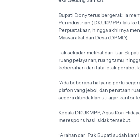
eks Gedung Samsat.
Bupati Dony terus bergerak. Ia me
Perindustrian (DKUKMPP), lalu ke 
Perpustakaan, hingga akhirnya men
Masyarakat dan Desa (DPMD).
Tak sekadar melihat dari luar, Bupa
ruang pelayanan, ruang tamu, hingga 
kebersihan, dan tata letak perabot k
"Ada beberapa hal yang perlu segera 
plafon yang jebol, dan penataan ru
segera ditindaklanjuti agar kantor l
Kepala DKUKMPP, Agus Kori Hidaya
merespons hasil sidak tersebut.
“Arahan dari Pak Bupati sudah kami 