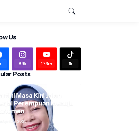
low Us
k
89k
1.73m
1k
ular Posts
artini Masa Kini Jalan
erjal Perempuan Menuju
arlemen
s
April 22, 2025