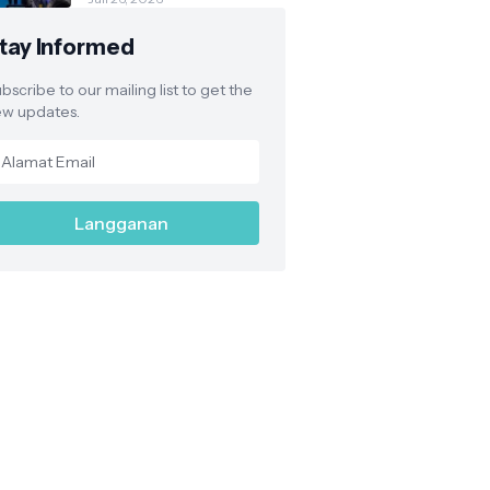
Jatinangor, Siap
Mengabdi ke Berbagai
tay Informed
Daerah
bscribe to our mailing list to get the
w updates.