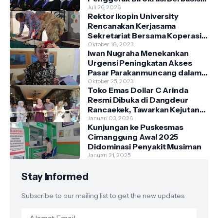
Pengetahuan
Juli 26, 2026
Rektor Ikopin University
Rencanakan Kerjasama
Sekretariat Bersama Koperasi
Indonesia
Oktober 18, 2023
Iwan Nugraha Menekankan
Urgensi Peningkatan Akses
Pasar Parakanmuncang dalam
Penanganan Stunting
Oktober 25, 2023
Toko Emas Dollar C Arinda
Resmi Dibuka di Dangdeur
Rancaekek, Tawarkan Kejutan
Spesial Grand Opening
Januari 03, 2026
Kunjungan ke Puskesmas
Cimanggung Awal 2025
Didominasi Penyakit Musiman
Januari 21, 2025
Stay Informed
Subscribe to our mailing list to get the new updates.