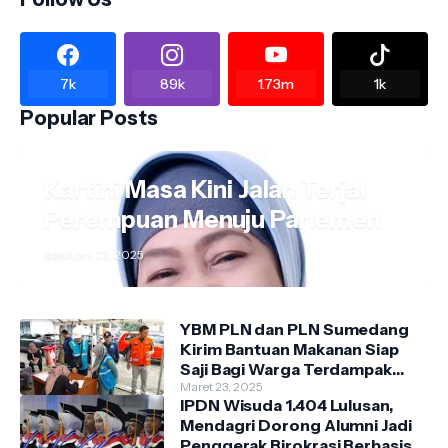
7k
89k
1.73m
1k
Popular Posts
Kartini Masa Kini Jalan Terjal
Perempuan Menuju Parlemen
kos
April 22, 2025
YBM PLN dan PLN Sumedang
Kirim Bantuan Makanan Siap
Saji Bagi Warga Terdampak
Banjir Kecamatan Cimanggung
Maret 23, 2025
IPDN Wisuda 1.404 Lulusan,
Mendagri Dorong Alumni Jadi
Penggerak Birokrasi Berbasis