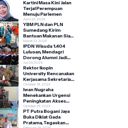
Kartini Masa Kini Jalan
Terjal Perempuan
Menuju Parlemen
April 22, 2025
YBM PLN dan PLN
Sumedang Kirim
Bantuan Makanan Siap
Saji Bagi Warga
Maret 23, 2025
IPDN Wisuda 1.404
Terdampak Banjir
Lulusan, Mendagri
Kecamatan
Dorong Alumni Jadi
Cimanggung
Penggerak Birokrasi
Juli 26, 2026
Rektor Ikopin
Berbasis Pengetahuan
University Rencanakan
Kerjasama Sekretariat
Bersama Koperasi
Oktober 18, 2023
Iwan Nugraha
Indonesia
Menekankan Urgensi
Peningkatan Akses
Pasar
Oktober 25, 2023
PT Putra Bogani Jaya
Parakanmuncang
Buka Diklat Gada
dalam Penanganan
Pratama, Tegaskan
Stunting
Februari 25, 2026