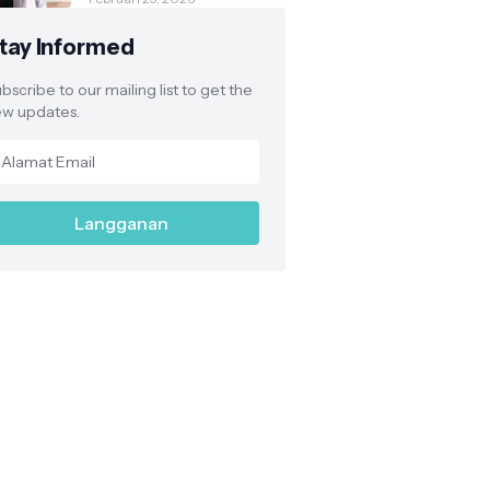
Legalitas Satpam
Sesuai Aturan Polri
tay Informed
bscribe to our mailing list to get the
w updates.