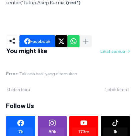
rentan," tutup Asep Kurnia.
(red*)
Facebook
You might like
Lihat semua
Error:
Tak ada hasil yang ditemukan
Lebih baru
Lebih lama
Follow Us
7k
89k
1.73m
1k