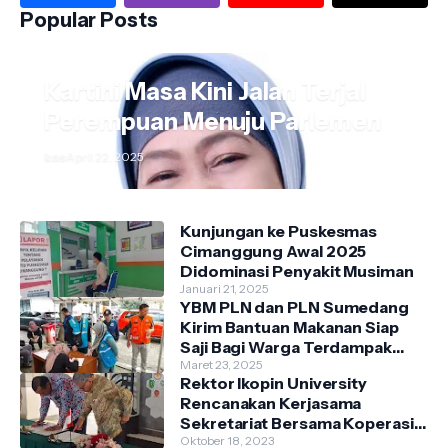
Popular Posts
Kartini Masa Kini Jalan Terjal
Perempuan Menuju Parlemen
kos
April 22, 2025
Kunjungan ke Puskesmas
Cimanggung Awal 2025
Didominasi Penyakit Musiman
Januari 21, 2025
YBM PLN dan PLN Sumedang
Kirim Bantuan Makanan Siap
Saji Bagi Warga Terdampak
Banjir Kecamatan Cimanggung
Maret 23, 2025
Rektor Ikopin University
Rencanakan Kerjasama
Sekretariat Bersama Koperasi
Indonesia
Oktober 18, 2023