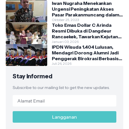
Iwan Nugraha Menekankan
Urgensi Peningkatan Akses
Pasar Parakanmuncang dalam
Penanganan Stunting
Oktober 25, 2023
Toko Emas Dollar C Arinda
Resmi Dibuka di Dangdeur
Rancaekek, Tawarkan Kejutan
Spesial Grand Opening
Januari 03, 2026
IPDN Wisuda 1.404 Lulusan,
Mendagri Dorong Alumni Jadi
Penggerak Birokrasi Berbasis
Pengetahuan
Juli 26, 2026
Stay Informed
Subscribe to our mailing list to get the new updates.