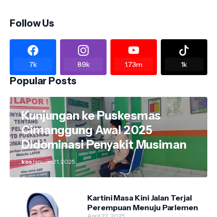
Follow Us
7k
89k
1.73m
1k
Popular Posts
Kunjungan ke Puskesmas
Cimanggung Awal 2025
Didominasi Penyakit Musiman
kos
Januari 21, 2025
Kartini Masa Kini Jalan Terjal
Perempuan Menuju Parlemen
April 22, 2025