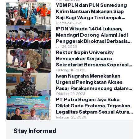
YBM PLN dan PLN Sumedang
Kirim Bantuan Makanan Siap
Saji Bagi Warga Terdampak
Banjir Kecamatan Cimanggung
Maret 23, 2025
IPDN Wisuda 1.404 Lulusan,
Mendagri Dorong Alumni Jadi
Penggerak Birokrasi Berbasis
Pengetahuan
Juli 26, 2026
Rektor Ikopin University
Rencanakan Kerjasama
Sekretariat Bersama Koperasi
Indonesia
Oktober 18, 2023
Iwan Nugraha Menekankan
Urgensi Peningkatan Akses
Pasar Parakanmuncang dalam
Penanganan Stunting
Oktober 25, 2023
PT Putra Bogani Jaya Buka
Diklat Gada Pratama, Tegaskan
Legalitas Satpam Sesuai Aturan
Polri
Februari 25, 2026
Stay Informed