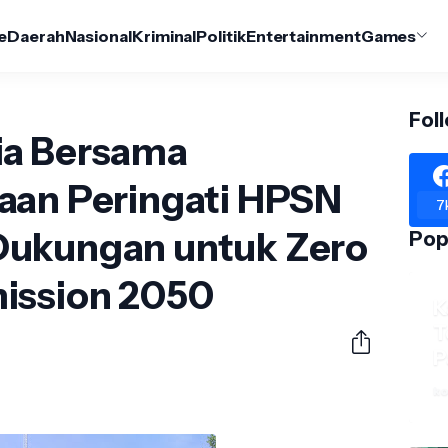
e
Daerah
Nasional
Kriminal
Politik
Entertainment
Games
Fol
ia Bersama
aan Peringati HPSN
7
Dukungan untuk Zero
Pop
ission 2050
K
T
P
ko