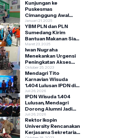
Kunjungan ke
Puskesmas
Cimanggung Awal
2025 Didominasi
Januari 21, 2025
YBM PLN dan PLN
Penyakit Musiman
Sumedang Kirim
Bantuan Makanan Siap
Saji Bagi Warga
Maret 23, 2025
Iwan Nugraha
Terdampak Banjir
Menekankan Urgensi
Kecamatan
Peningkatan Akses
Cimanggung
Pasar
Oktober 25, 2023
Mendagri Tito
Parakanmuncang
Karnavian Wisuda
dalam Penanganan
1.404 Lulusan IPDN di
Stunting
Jatinangor, Siap
Juli 26, 2026
IPDN Wisuda 1.404
Mengabdi ke Berbagai
Lulusan, Mendagri
Daerah
Dorong Alumni Jadi
Penggerak Birokrasi
Juli 26, 2026
Rektor Ikopin
Berbasis Pengetahuan
University Rencanakan
Kerjasama Sekretariat
Oktober 18, 2023