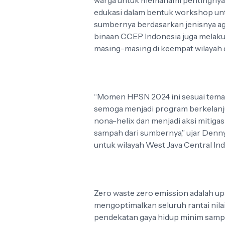
warga untuk memahami pentingnya 
edukasi dalam bentuk workshop un
sumbernya berdasarkan jenisnya ag
binaan CCEP Indonesia juga mela
masing-masing di keempat wilayah d
“Momen HPSN 2024 ini sesuai teman
semoga menjadi program berkelanj
nona-helix dan menjadi aksi mitigas
sampah dari sumbernya,” ujar Denn
untuk wilayah West Java Central In
Zero waste zero emission adalah upay
mengoptimalkan seluruh rantai nila
pendekatan gaya hidup minim samp