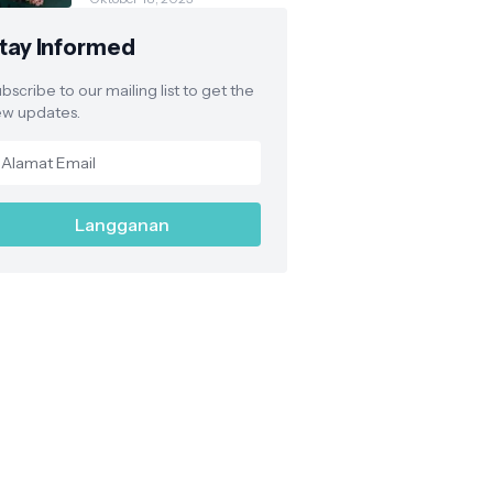
Bersama Koperasi
Indonesia
tay Informed
bscribe to our mailing list to get the
w updates.