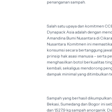
penanganan sampah.
Salah satu upaya dan komitmen CCE
Dynapack Asia adalah dengan mendir
Amandina Bumi Nusantara di Cikara
Nusantara. Komitmen ini memasti
konsumsi secara bertanggung jawa
prinsip hak asasi manusia – serta p
menghasilkan botol berkualitas tin
kembali, sekaligus mendorong pen
dampak minimal yang ditimbulkan t
Sampah yang berhasil dikumpulkan 
Bekasi, Sumedang dan Bogor ini seb
dan 1,527,9 kg sampah anorganik. D