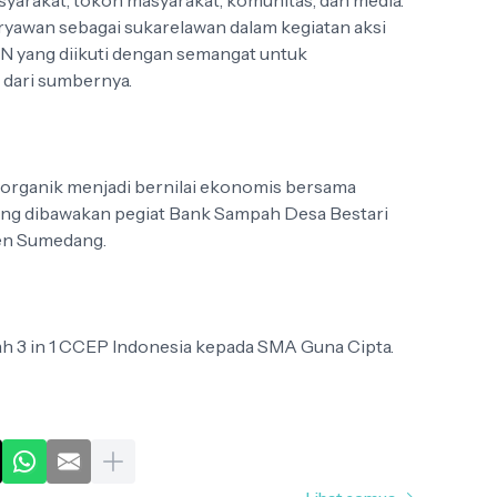
yarakat, tokoh masyarakat, komunitas, dan media.
ryawan sebagai sukarelawan dalam kegiatan aksi
N yang diikuti dengan semangat untuk
dari sumbernya.
rganik menjadi bernilai ekonomis bersama
ang dibawakan pegiat Bank Sampah Desa Bestari
en Sumedang.
ah 3 in 1 CCEP Indonesia kepada SMA Guna Cipta.