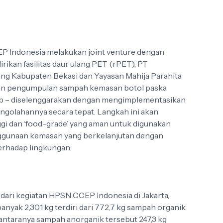
P Indonesia melakukan joint venture dengan
ikan fasilitas daur ulang PET (rPET), PT
ng Kabupaten Bekasi dan Yayasan Mahija Parahita
kan pengumpulan sampah kemasan botol paska
b – diselenggarakan dengan mengimplementasikan
engolahannya secara tepat. Langkah ini akan
ggi dan ‘food-grade’ yang aman untuk digunakan
ggunaan kemasan yang berkelanjutan dengan
erhadap lingkungan.
dari kegiatan HPSN CCEP Indonesia di Jakarta,
anyak 2,301 kg terdiri dari 772,7 kg sampah organik
iantaranya sampah anorganik tersebut 247,3 kg