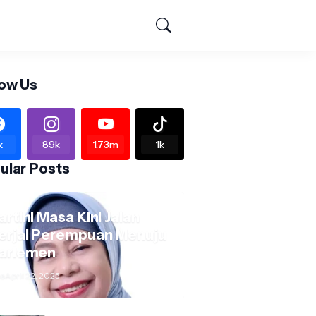
low Us
k
89k
1.73m
1k
ular Posts
artini Masa Kini Jalan
erjal Perempuan Menuju
arlemen
s
April 22, 2025