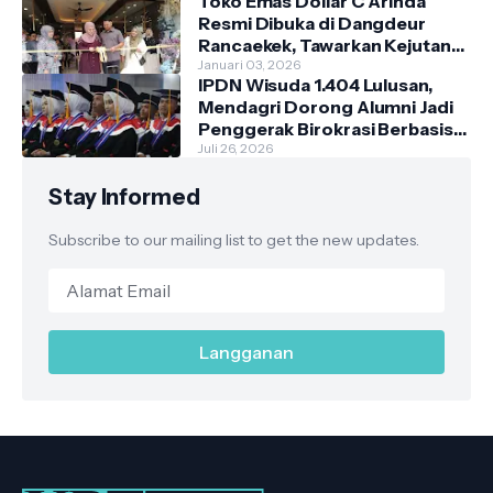
Toko Emas Dollar C Arinda
Resmi Dibuka di Dangdeur
Rancaekek, Tawarkan Kejutan
Spesial Grand Opening
Januari 03, 2026
IPDN Wisuda 1.404 Lulusan,
Mendagri Dorong Alumni Jadi
Penggerak Birokrasi Berbasis
Pengetahuan
Juli 26, 2026
Stay Informed
Subscribe to our mailing list to get the new updates.