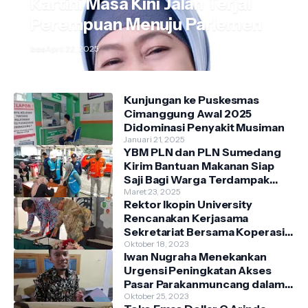
Kartini Masa Kini Jalan Terjal
Perempuan Menuju Parlemen
kos
April 22, 2025
Kunjungan ke Puskesmas
Cimanggung Awal 2025
Didominasi Penyakit Musiman
Januari 21, 2025
YBM PLN dan PLN Sumedang
Kirim Bantuan Makanan Siap
Saji Bagi Warga Terdampak
Banjir Kecamatan Cimanggung
Maret 23, 2025
Rektor Ikopin University
Rencanakan Kerjasama
Sekretariat Bersama Koperasi
Indonesia
Oktober 18, 2023
Iwan Nugraha Menekankan
Urgensi Peningkatan Akses
Pasar Parakanmuncang dalam
Penanganan Stunting
Oktober 25, 2023