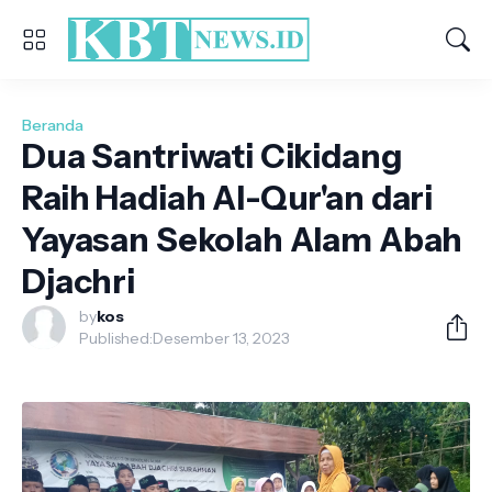
Beranda
Dua Santriwati Cikidang
Raih Hadiah Al-Qur'an dari
Yayasan Sekolah Alam Abah
Djachri
by
kos
Published:
Desember 13, 2023