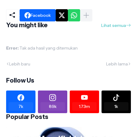
Facebook
You might like
Lihat semua
Error:
Tak ada hasil yang ditemukan
Lebih baru
Lebih lama
Follow Us
7k
89k
1.73m
1k
Popular Posts