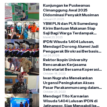
Kunjungan ke Puskesmas
Cimanggung Awal 2025
Didominasi Penyakit Musiman
Januari 21, 2025
YBM PLN dan PLN Sumedang
Kirim Bantuan Makanan Siap
Saji Bagi Warga Terdampak
Banjir Kecamatan Cimanggung
Maret 23, 2025
IPDN Wisuda 1.404 Lulusan,
Mendagri Dorong Alumni Jadi
Penggerak Birokrasi Berbasis
Pengetahuan
Juli 26, 2026
Rektor Ikopin University
Rencanakan Kerjasama
Sekretariat Bersama Koperasi
Indonesia
Oktober 18, 2023
Iwan Nugraha Menekankan
Urgensi Peningkatan Akses
Pasar Parakanmuncang dalam
Penanganan Stunting
Oktober 25, 2023
Mendagri Tito Karnavian
Wisuda 1.404 Lulusan IPDN di
Jatinangor, Siap Mengabdi ke