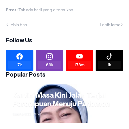
Error:
Tak ada hasil yang ditemukan
Lebih baru
Lebih lama
Follow Us
7k
89k
1.73m
1k
Popular Posts
Kartini Masa Kini Jalan Terjal
Perempuan Menuju Parlemen
kos
April 22, 2025