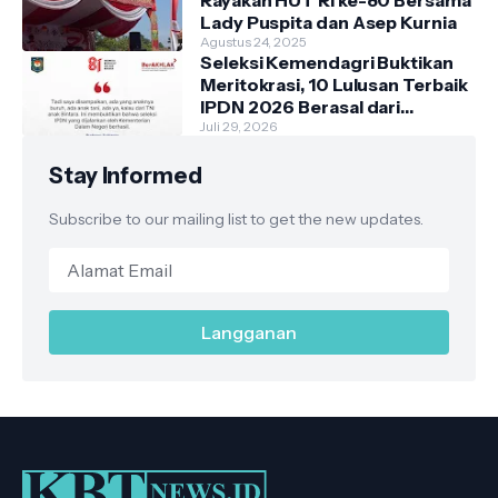
Rayakan HUT RI ke-80 Bersama
Lady Puspita dan Asep Kurnia
Agustus 24, 2025
Seleksi Kemendagri Buktikan
Meritokrasi, 10 Lulusan Terbaik
IPDN 2026 Berasal dari
Keluarga Sederhana
Juli 29, 2026
Stay Informed
Subscribe to our mailing list to get the new updates.