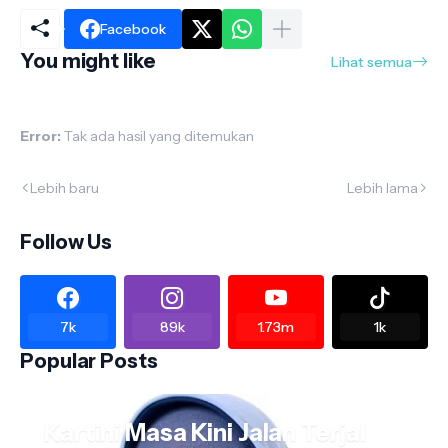
Facebook
You might like
Lihat semua
Error:
Tak ada hasil yang ditemukan
Lebih baru
Lebih lama
Follow Us
7k
89k
1.73m
1k
Popular Posts
Kartini Masa Kini Jalan Terjal