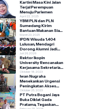
Kartini Masa Kini Jalan
Terjal Perempuan
Menuju Parlemen
April 22, 2025
YBM PLN dan PLN
Sumedang Kirim
Bantuan Makanan Siap
Saji Bagi Warga
Maret 23, 2025
IPDN Wisuda 1.404
Terdampak Banjir
Lulusan, Mendagri
Kecamatan
Dorong Alumni Jadi
Cimanggung
Penggerak Birokrasi
Juli 26, 2026
Rektor Ikopin
Berbasis Pengetahuan
University Rencanakan
Kerjasama Sekretariat
Bersama Koperasi
Oktober 18, 2023
Iwan Nugraha
Indonesia
Menekankan Urgensi
Peningkatan Akses
Pasar
Oktober 25, 2023
PT Putra Bogani Jaya
Parakanmuncang
Buka Diklat Gada
dalam Penanganan
Pratama, Tegaskan
Stunting
Februari 25, 2026