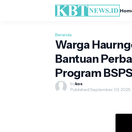
Hom
Beranda
Warga Haurng
Bantuan Perba
Program BSP
by
kos
Published:
September 03, 2025