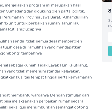
, menjelaskan program ini merupakan hasil
S
en Sumedang dan didukung oleh partai politik,
as Perumahan Provinsi Jawa Barat. “Alhamdulillah,
Su
15 unit untuk perbaikan rumah. Tahun lalu
ne
ama Rutilahu,” ucapnya.
ulihan sendiri tidak semua desa memperoleh
ya tujuh desa di Pamulihan yang mendapatkan
ngombong,” tambahnya.
nal sebagai Rumah Tidak Layak Huni (Rutilahu),
ah yang tidak memenuhi standar kelayakan.
gkatkan kualitas tempat tinggal serta kenyamanan
sangat membantu warganya. Dengan stimulan dari
at bisa melaksanakan perbaikan rumah secara
emiliki sekaligus menumbuhkan semangat gotong