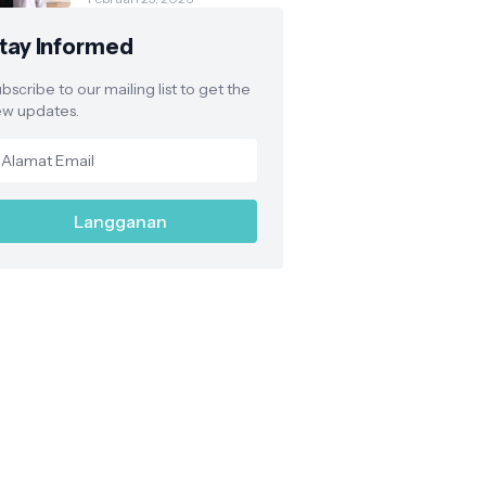
Legalitas Satpam
Sesuai Aturan Polri
tay Informed
bscribe to our mailing list to get the
w updates.