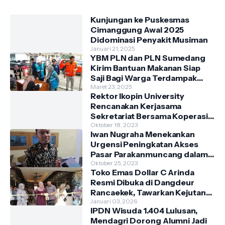
Kunjungan ke Puskesmas
Cimanggung Awal 2025
Didominasi Penyakit Musiman
Januari 21, 2025
YBM PLN dan PLN Sumedang
Kirim Bantuan Makanan Siap
Saji Bagi Warga Terdampak
Banjir Kecamatan Cimanggung
Maret 23, 2025
Rektor Ikopin University
Rencanakan Kerjasama
Sekretariat Bersama Koperasi
Indonesia
Oktober 18, 2023
Iwan Nugraha Menekankan
Urgensi Peningkatan Akses
Pasar Parakanmuncang dalam
Penanganan Stunting
Oktober 25, 2023
Toko Emas Dollar C Arinda
Resmi Dibuka di Dangdeur
Rancaekek, Tawarkan Kejutan
Spesial Grand Opening
Januari 03, 2026
IPDN Wisuda 1.404 Lulusan,
Mendagri Dorong Alumni Jadi