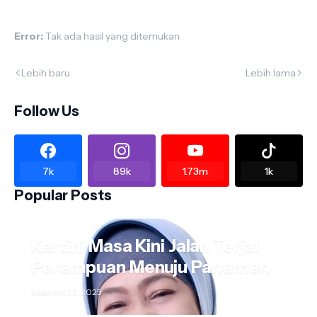
Error:
Tak ada hasil yang ditemukan
Lebih baru
Lebih lama
Follow Us
7k
89k
1.73m
1k
Popular Posts
Kartini Masa Kini Jalan Terjal
Perempuan Menuju Parlemen
kos
April 22, 2025