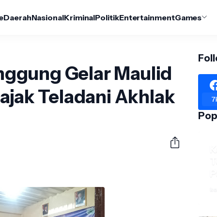
e
Daerah
Nasional
Kriminal
Politik
Entertainment
Games
Fol
ggung Gelar Maulid
ajak Teladani Akhlak
7
Pop
K
T
P
ko