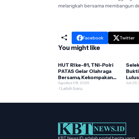
melangkah bersama membangun desa 
Facebook
Twitter
You might like
HUT RI ke-81, TNI-Polri
Sele
PATAS Gelar Olahraga
Bukti
Bersama, Kekompakan
Lulus
Makin Erat
Agustus 08, 2026
2026 
Juli 29
Lebih baru
Kelu
KBT News ID adalah portal berita yang