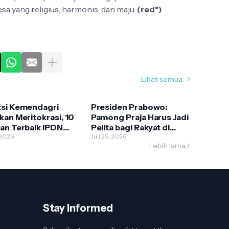
yang religius, harmonis, dan maju.
(red*)
Lihat semua
ksi Kemendagri
Presiden Prabowo:
kan Meritokrasi, 10
Pamong Praja Harus Jadi
an Terbaik IPDN
Pelita bagi Rakyat di
Berasal dari
, 2026
Tengah Kesulitan
Juli 29, 2026
Lebih lama
arga Sederhana
Stay Informed