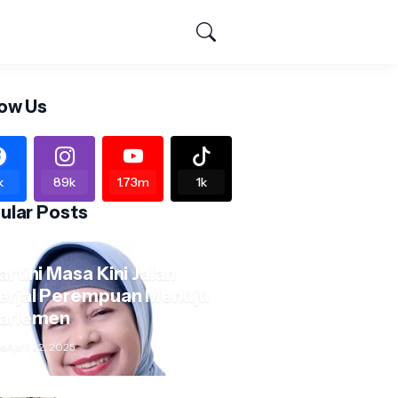
low Us
k
89k
1.73m
1k
ular Posts
artini Masa Kini Jalan
erjal Perempuan Menuju
arlemen
s
April 22, 2025