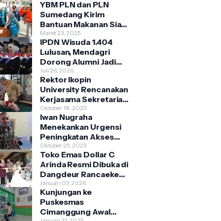
YBM PLN dan PLN
Sumedang Kirim
Bantuan Makanan Siap
Saji Bagi Warga
Maret 23, 2025
IPDN Wisuda 1.404
Terdampak Banjir
Lulusan, Mendagri
Kecamatan
Dorong Alumni Jadi
Cimanggung
Penggerak Birokrasi
Juli 26, 2026
Rektor Ikopin
Berbasis Pengetahuan
University Rencanakan
Kerjasama Sekretariat
Bersama Koperasi
Oktober 18, 2023
Iwan Nugraha
Indonesia
Menekankan Urgensi
Peningkatan Akses
Pasar
Oktober 25, 2023
Toko Emas Dollar C
Parakanmuncang
Arinda Resmi Dibuka di
dalam Penanganan
Dangdeur Rancaekek,
Stunting
Tawarkan Kejutan
Januari 03, 2026
Kunjungan ke
Spesial Grand
Puskesmas
Opening
Cimanggung Awal
Januari 21, 2025