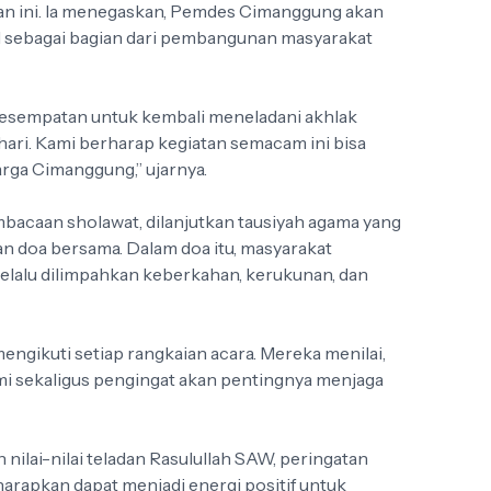
 ini. Ia menegaskan, Pemdes Cimanggung akan
al sebagai bagian dari pembangunan masyarakat
 kesempatan untuk kembali meneladani akhlak
hari. Kami berharap kegiatan semacam ini bisa
ga Cimanggung,” ujarnya.
bacaan sholawat, dilanjutkan tausiyah agama yang
an doa bersama. Dalam doa itu, masyarakat
alu dilimpahkan keberkahan, kerukunan, dan
engikuti setiap rangkaian acara. Mereka menilai,
hmi sekaligus pengingat akan pentingnya menjaga
lai-nilai teladan Rasulullah SAW, peringatan
arapkan dapat menjadi energi positif untuk