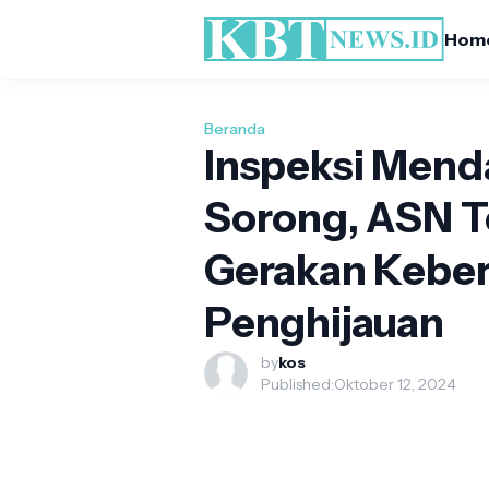
Hom
Beranda
Inspeksi Menda
Sorong, ASN Te
Gerakan Keber
Penghijauan
by
kos
Published:
Oktober 12, 2024