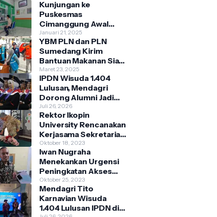
Kunjungan ke
Puskesmas
Cimanggung Awal
2025 Didominasi
Januari 21, 2025
YBM PLN dan PLN
Penyakit Musiman
Sumedang Kirim
Bantuan Makanan Siap
Saji Bagi Warga
Maret 23, 2025
IPDN Wisuda 1.404
Terdampak Banjir
Lulusan, Mendagri
Kecamatan
Dorong Alumni Jadi
Cimanggung
Penggerak Birokrasi
Juli 26, 2026
Rektor Ikopin
Berbasis Pengetahuan
University Rencanakan
Kerjasama Sekretariat
Bersama Koperasi
Oktober 18, 2023
Iwan Nugraha
Indonesia
Menekankan Urgensi
Peningkatan Akses
Pasar
Oktober 25, 2023
Mendagri Tito
Parakanmuncang
Karnavian Wisuda
dalam Penanganan
1.404 Lulusan IPDN di
Stunting
Juli 26, 2026