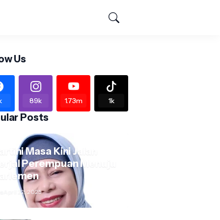
low Us
k
89k
1.73m
1k
ular Posts
artini Masa Kini Jalan
erjal Perempuan Menuju
arlemen
s
April 22, 2025