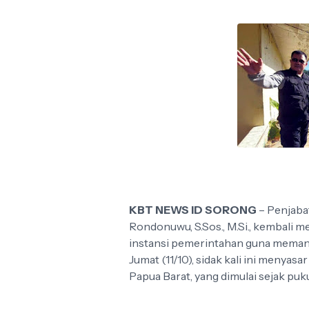
KBT NEWS ID SORONG
– Penjabat
Rondonuwu, S.Sos., M.Si., kembali m
instansi pemerintahan guna memanta
Jumat (11/10), sidak kali ini menya
Papua Barat, yang dimulai sejak puku