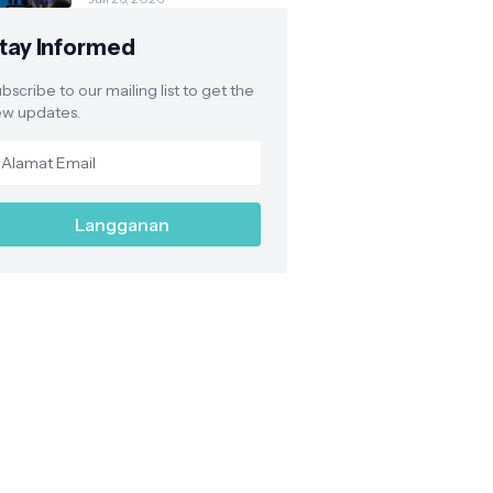
Jatinangor, Siap
Mengabdi ke Berbagai
tay Informed
Daerah
bscribe to our mailing list to get the
w updates.