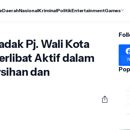
e
Daerah
Nasional
Kriminal
Politik
Entertainment
Games
Fol
dak Pj. Wali Kota
rlibat Aktif dalam
7
sihan dan
Pop
K
T
P
ko