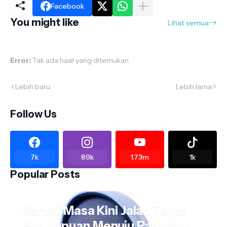
Facebook
You might like
Lihat semua
Error:
Tak ada hasil yang ditemukan
Lebih baru
Lebih lama
Follow Us
7k
89k
1.73m
1k
Popular Posts
Kartini Masa Kini Jalan Terjal
Perempuan Menuju Parlemen