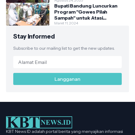
Agustus 24, 2025
Bupati Bandung Luncurkan
Program "Gowes Pilah
Sampah" untuk Atasi
Permasalahan Sampah
Maret 11, 2024
Stay Informed
Subscribe to our mailing list to get the new updates.
KBT News ID adalah portal berita yang menyajikan informasi