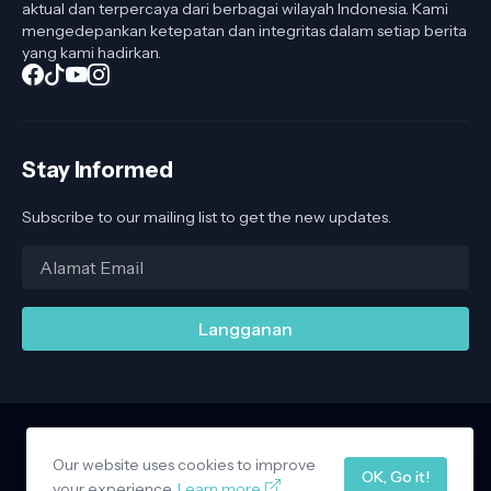
aktual dan terpercaya dari berbagai wilayah Indonesia. Kami
mengedepankan ketepatan dan integritas dalam setiap berita
yang kami hadirkan.
Stay Informed
Subscribe to our mailing list to get the new updates.
Our website uses cookies to improve
Home
About Us
Privacy Policy
Contact Us
OK, Go it!
Design by -
your experience.
Copy Blogger Themes
Learn more
|
Blogger Templates