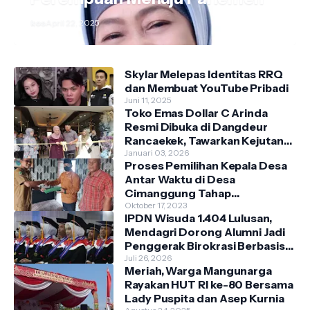
kos
April 22, 2025
Skylar Melepas Identitas RRQ
dan Membuat YouTube Pribadi
Juni 11, 2025
Toko Emas Dollar C Arinda
Resmi Dibuka di Dangdeur
Rancaekek, Tawarkan Kejutan
Spesial Grand Opening
Januari 03, 2026
Proses Pemilihan Kepala Desa
Antar Waktu di Desa
Cimanggung Tahap
Pendaftaran
Oktober 17, 2023
IPDN Wisuda 1.404 Lulusan,
Mendagri Dorong Alumni Jadi
Penggerak Birokrasi Berbasis
Pengetahuan
Juli 26, 2026
Meriah, Warga Mangunarga
Rayakan HUT RI ke-80 Bersama
Lady Puspita dan Asep Kurnia