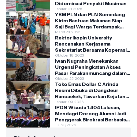
Didominasi Penyakit Musiman
Januari 21, 2025
YBM PLN dan PLN Sumedang
Kirim Bantuan Makanan Siap
Saji Bagi Warga Terdampak
Banjir Kecamatan Cimanggung
Maret 23, 2025
Rektor Ikopin University
Rencanakan Kerjasama
Sekretariat Bersama Koperasi
Indonesia
Oktober 18, 2023
Iwan Nugraha Menekankan
Urgensi Peningkatan Akses
Pasar Parakanmuncang dalam
Penanganan Stunting
Oktober 25, 2023
Toko Emas Dollar C Arinda
Resmi Dibuka di Dangdeur
Rancaekek, Tawarkan Kejutan
Spesial Grand Opening
Januari 03, 2026
IPDN Wisuda 1.404 Lulusan,
Mendagri Dorong Alumni Jadi
Penggerak Birokrasi Berbasis
Pengetahuan
Juli 26, 2026