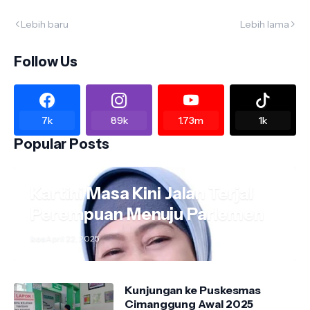
Lebih baru
Lebih lama
Follow Us
7k
89k
1.73m
1k
Popular Posts
Kartini Masa Kini Jalan Terjal
Perempuan Menuju Parlemen
kos
April 22, 2025
Kunjungan ke Puskesmas
Cimanggung Awal 2025