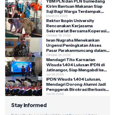
YBM PLN dan PLN Sumedang
Kirim Bantuan Makanan Siap
Saji Bagi Warga Terdampak
Banjir Kecamatan Cimanggung
Maret 23, 2025
Rektor Ikopin University
Rencanakan Kerjasama
Sekretariat Bersama Koperasi
Indonesia
Oktober 18, 2023
Iwan Nugraha Menekankan
Urgensi Peningkatan Akses
Pasar Parakanmuncang dalam
Penanganan Stunting
Oktober 25, 2023
Mendagri Tito Karnavian
Wisuda 1.404 Lulusan IPDN di
Jatinangor, Siap Mengabdi ke
Berbagai Daerah
Juli 26, 2026
IPDN Wisuda 1.404 Lulusan,
Mendagri Dorong Alumni Jadi
Penggerak Birokrasi Berbasis
Pengetahuan
Juli 26, 2026
Stay Informed