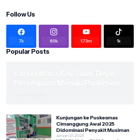
Follow Us
7k
89k
1.73m
1k
Popular Posts
Kartini Masa Kini Jalan Terjal
Perempuan Menuju Parlemen
kos
April 22, 2025
Kunjungan ke Puskesmas
Cimanggung Awal 2025
Didominasi Penyakit Musiman
Januari 21, 2025