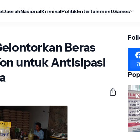
e
Daerah
Nasional
Kriminal
Politik
Entertainment
Games
Fol
elontorkan Beras
on untuk Antisipasi
7
a
Pop
K
C
D
M
ko