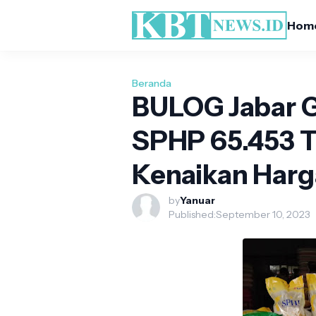
Hom
Beranda
BULOG Jabar G
SPHP 65.453 T
Kenaikan Harg
by
Yanuar
Published:
September 10, 2023