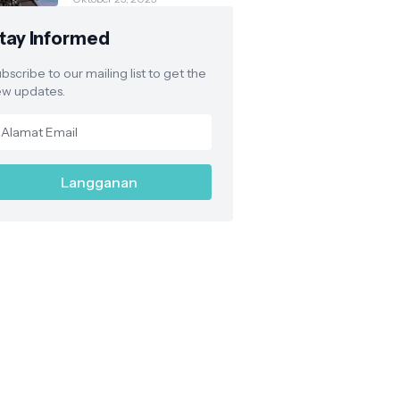
Pasar
Parakanmuncang
tay Informed
dalam Penanganan
Stunting
bscribe to our mailing list to get the
w updates.