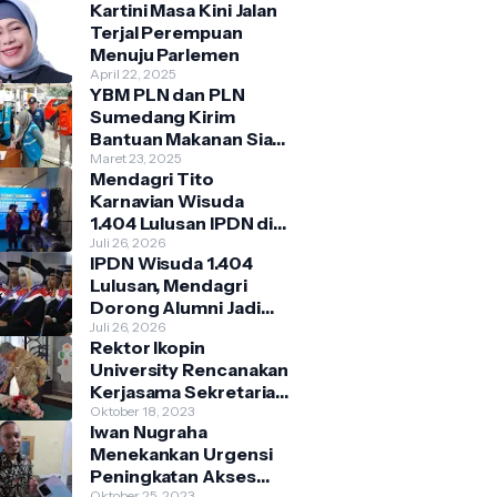
Kartini Masa Kini Jalan
Terjal Perempuan
Menuju Parlemen
April 22, 2025
YBM PLN dan PLN
Sumedang Kirim
Bantuan Makanan Siap
Saji Bagi Warga
Maret 23, 2025
Mendagri Tito
Terdampak Banjir
Karnavian Wisuda
Kecamatan
1.404 Lulusan IPDN di
Cimanggung
Jatinangor, Siap
Juli 26, 2026
IPDN Wisuda 1.404
Mengabdi ke Berbagai
Lulusan, Mendagri
Daerah
Dorong Alumni Jadi
Penggerak Birokrasi
Juli 26, 2026
Rektor Ikopin
Berbasis Pengetahuan
University Rencanakan
Kerjasama Sekretariat
Bersama Koperasi
Oktober 18, 2023
Iwan Nugraha
Indonesia
Menekankan Urgensi
Peningkatan Akses
Oktober 25, 2023