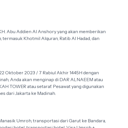
eh KH. Abu Addien Al Anshory yang akan memberikan
 termasuk Khotmil Alquran, Ratib Al Hadad, dan
2 Oktober 2023 / 7 Rabiul Akhir 1445H dengan
nah, Anda akan menginap di DAR ALNAEEM atau
EKAH TOWER atau setaraf. Pesawat yang digunakan
es dari Jakarta ke Madinah.
Manasik Umroh, transportasi dari Garut ke Bandara,
odasi hotel, transportasi hotel, Visa Umroh +