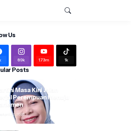
low Us
k
89k
1.73m
1k
ular Posts
artini Masa Kini Jalan
erjal Perempuan Menuju
arlemen
s
April 22, 2025