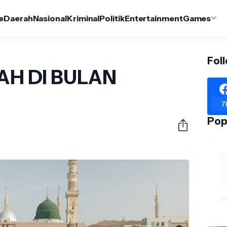
e
Daerah
Nasional
Kriminal
Politik
Entertainment
Games
Fol
H DI BULAN
7
Pop
K
T
P
ko