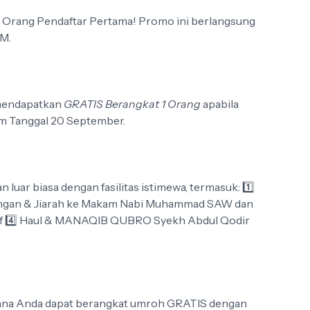
 Orang Pendaftar Pertama! Promo ini berlangsung
M.
 mendapatkan
GRATIS Berangkat 1 Orang
apabila
m Tanggal 20 September.
uar biasa dengan fasilitas istimewa, termasuk: 1️⃣
juangan & Jiarah ke Makam Nabi Muhammad SAW dan
haif 4️⃣ Haul & MANAQIB QUBRO Syekh Abdul Qodir
mana Anda dapat berangkat umroh GRATIS dengan