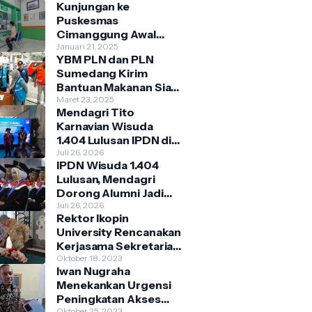
Kunjungan ke
Puskesmas
Cimanggung Awal
2025 Didominasi
Januari 21, 2025
YBM PLN dan PLN
Penyakit Musiman
Sumedang Kirim
Bantuan Makanan Siap
Saji Bagi Warga
Maret 23, 2025
Mendagri Tito
Terdampak Banjir
Karnavian Wisuda
Kecamatan
1.404 Lulusan IPDN di
Cimanggung
Jatinangor, Siap
Juli 26, 2026
IPDN Wisuda 1.404
Mengabdi ke Berbagai
Lulusan, Mendagri
Daerah
Dorong Alumni Jadi
Penggerak Birokrasi
Juli 26, 2026
Rektor Ikopin
Berbasis Pengetahuan
University Rencanakan
Kerjasama Sekretariat
Bersama Koperasi
Oktober 18, 2023
Iwan Nugraha
Indonesia
Menekankan Urgensi
Peningkatan Akses
Oktober 25, 2023