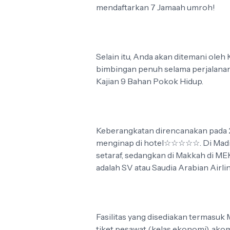
mendaftarkan 7 Jamaah umroh!
Selain itu, Anda akan ditemani ol
bimbingan penuh selama perjalanan,
Kajian 9 Bahan Pokok Hidup.
Keberangkatan direncanakan pada 2
menginap di hotel☆☆☆☆☆. Di Madi
setaraf, sedangkan di Makkah di M
adalah SV atau Saudia Arabian Airlin
Fasilitas yang disediakan termasuk 
tiket pesawat (kelas ekonomi), akom