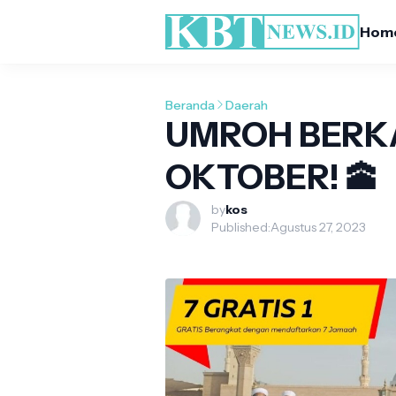
Hom
Beranda
Daerah
UMROH BERKA
OKTOBER! 🕋
by
kos
Published:
Agustus 27, 2023