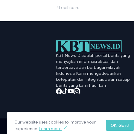
Lebih baru
KBT News ID adalah portal berita yang
menyajikan informasi aktual dan
terpercaya dari berbagai wilayah
Indonesia. Kami mengedepankan
ketepatan dan integritas dalam setiap
berita yang kami hadirkan.
Our website uses cookies to improve your
OK, Go it!
experience.
Learn more
Design by -
Copy Blogger Themes
|
Blo