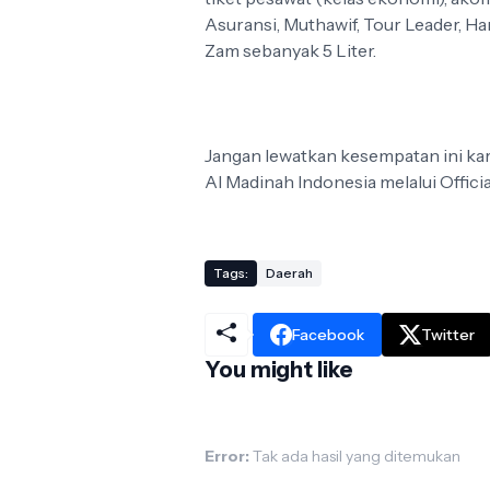
Asuransi, Muthawif, Tour Leader, H
Zam sebanyak 5 Liter.
Jangan lewatkan kesempatan ini kar
Al Madinah Indonesia melalui Offici
Tags:
Daerah
Facebook
Twitter
You might like
Error:
Tak ada hasil yang ditemukan