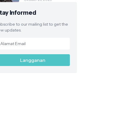
Pasar
Parakanmuncang
tay Informed
dalam Penanganan
Stunting
bscribe to our mailing list to get the
w updates.