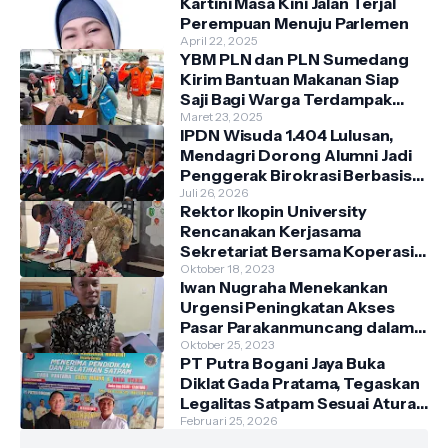
Kartini Masa Kini Jalan Terjal
Perempuan Menuju Parlemen
April 22, 2025
YBM PLN dan PLN Sumedang
Kirim Bantuan Makanan Siap
Saji Bagi Warga Terdampak
Banjir Kecamatan Cimanggung
Maret 23, 2025
IPDN Wisuda 1.404 Lulusan,
Mendagri Dorong Alumni Jadi
Penggerak Birokrasi Berbasis
Pengetahuan
Juli 26, 2026
Rektor Ikopin University
Rencanakan Kerjasama
Sekretariat Bersama Koperasi
Indonesia
Oktober 18, 2023
Iwan Nugraha Menekankan
Urgensi Peningkatan Akses
Pasar Parakanmuncang dalam
Penanganan Stunting
Oktober 25, 2023
PT Putra Bogani Jaya Buka
Diklat Gada Pratama, Tegaskan
Legalitas Satpam Sesuai Aturan
Polri
Februari 25, 2026