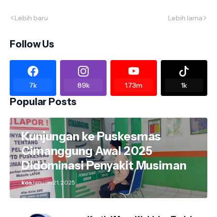
Lebih baru
Lebih lama
Follow Us
7k
89k
1.73m
1k
Popular Posts
Kunjungan ke Puskesmas
Cimanggung Awal 2025
Didominasi Penyakit Musiman
kos
Januari 21, 2025