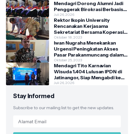
Mendagri Dorong Alumni Jadi
Penggerak Birokrasi Berbasis
Pengetahuan
Juli 26, 2026
Rektor Ikopin University
Rencanakan Kerjasama
Sekretariat Bersama Koperasi
Indonesia
Oktober 18, 2023
Iwan Nugraha Menekankan
Urgensi Peningkatan Akses
Pasar Parakanmuncang dalam
Penanganan Stunting
Oktober 25, 2023
Mendagri Tito Karnavian
Wisuda 1.404 Lulusan IPDN di
Jatinangor, Siap Mengabdi ke
Berbagai Daerah
Juli 26, 2026
Stay Informed
Subscribe to our mailing list to get the new updates.