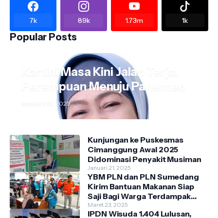
7k
89k
1.73m
1k
Popular Posts
Kartini Masa Kini Jalan Terjal
Perempuan Menuju Parlemen
kos
April 22, 2025
Kunjungan ke Puskesmas
Cimanggung Awal 2025
Didominasi Penyakit Musiman
Januari 21, 2025
YBM PLN dan PLN Sumedang
Kirim Bantuan Makanan Siap
Saji Bagi Warga Terdampak
Banjir Kecamatan Cimanggung
Maret 23, 2025
IPDN Wisuda 1.404 Lulusan,