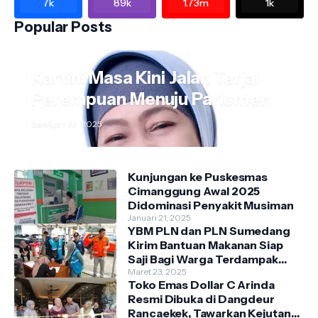
7k
89k
1.73m
1k
Popular Posts
Kartini Masa Kini Jalan Terjal
Perempuan Menuju Parlemen
kos
April 22, 2025
Kunjungan ke Puskesmas
Cimanggung Awal 2025
Didominasi Penyakit Musiman
Januari 21, 2025
YBM PLN dan PLN Sumedang
Kirim Bantuan Makanan Siap
Saji Bagi Warga Terdampak
Banjir Kecamatan Cimanggung
Maret 23, 2025
Toko Emas Dollar C Arinda
Resmi Dibuka di Dangdeur
Rancaekek, Tawarkan Kejutan