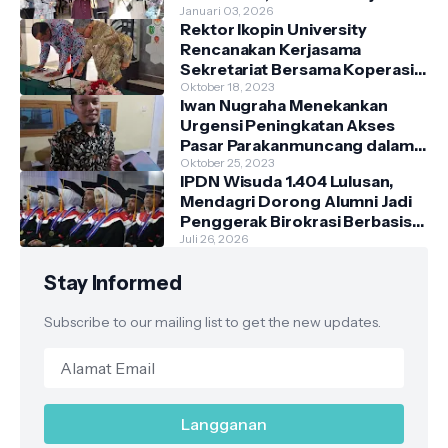
Spesial Grand Opening
Januari 03, 2026
Rektor Ikopin University
Rencanakan Kerjasama
Sekretariat Bersama Koperasi
Indonesia
Oktober 18, 2023
Iwan Nugraha Menekankan
Urgensi Peningkatan Akses
Pasar Parakanmuncang dalam
Penanganan Stunting
Oktober 25, 2023
IPDN Wisuda 1.404 Lulusan,
Mendagri Dorong Alumni Jadi
Penggerak Birokrasi Berbasis
Pengetahuan
Juli 26, 2026
Stay Informed
Subscribe to our mailing list to get the new updates.